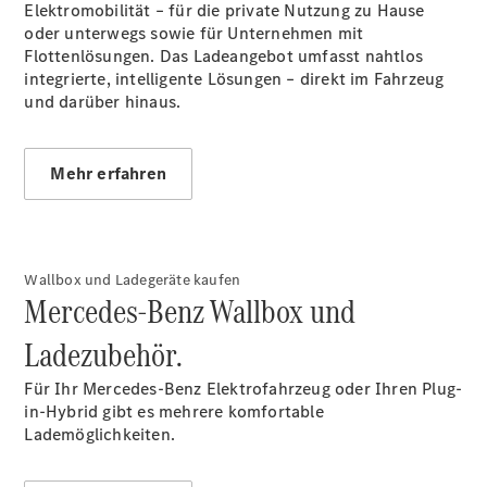
Elektromobilität – für die private Nutzung zu Hause
oder unterwegs sowie für Unternehmen mit
Flottenlösungen. Das Ladeangebot umfasst nahtlos
integrierte, intelligente Lösungen – direkt im Fahrzeug
und darüber hinaus.
Übersicht
Serviceangebote
Reifen &
Mehr erfahren
Kompletträder
Teile &
Zubehör
Pannen- &
Schadenhilfe
Wallbox und Ladegeräte kaufen
Reparatur &
Mercedes-Benz Wallbox und
Werkstatt
Rückrufe &
Ladezubehör.
Umrüstungen
Warnung: Betrug
Für Ihr Mercedes-Benz Elektrofahrzeug oder Ihren Plug-
beim
in-Hybrid gibt es mehrere komfortable
Gebrauchtwagenkauf
Lademöglichkeiten.
Service für
Reisemobile