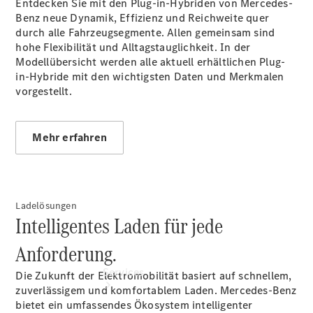
Entdecken Sie mit den Plug-in-Hybriden von Mercedes-
Junge
Benz neue Dynamik, Effizienz und Reichweite quer
Sterne
durch alle Fahrzeugsegmente. Allen gemeinsam sind
Junge
hohe Flexibilität und Alltagstauglichkeit. In der
Sterne -
Modellübersicht werden alle aktuell erhältlichen Plug-
elektrisch
in-Hybride mit den wichtigsten Daten und Merkmalen
Mercedes-
vorgestellt.
Benz
Online
Store
Mehr erfahren
Ladelösungen
Intelligentes Laden für jede
Anforderung.
Services
Die Zukunft der Elektromobilität basiert auf schnellem,
zuverlässigem und komfortablem Laden. Mercedes-Benz
bietet ein umfassendes Ökosystem intelligenter