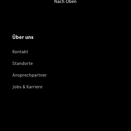
Übersicht
Serviceangebote
Reifen &
Kompletträder
Teile &
Zubehör
Pannen- &
Schadenhilfe
Reparatur &
Werkstatt
Rückrufe &
Umrüstungen
Warnung: Betrug
beim
Gebrauchtwagenkauf
Service für
Reisemobile