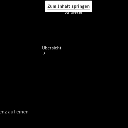
Zum Inhalt springen
Anbieter
Anbieter
Übersicht
Startseite
Ansprechpartner
finden
Beratung
vereinbaren
Servicetermin