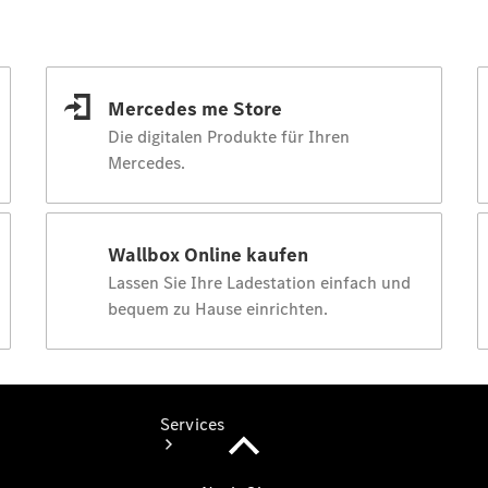
Junge
Sterne
Junge
Sterne -
elektrisch
Mercedes-
Benz
Online
Store
Services