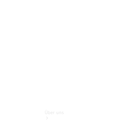
Pannen- &
Schadenhilfe
Service für
Reisemobile
Teile &
Zubehör
Rückrufe &
Umrüstungen
Über uns