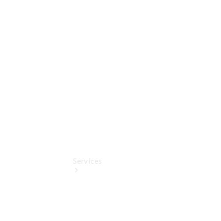
Übersicht
Gebrauchtwagensuche
Junge
Sterne
Digitale
Extras
Services