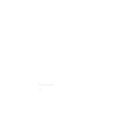
Übersicht
Gebrauchtwagensuche
Junge
Sterne
Digitale
Extras
Services