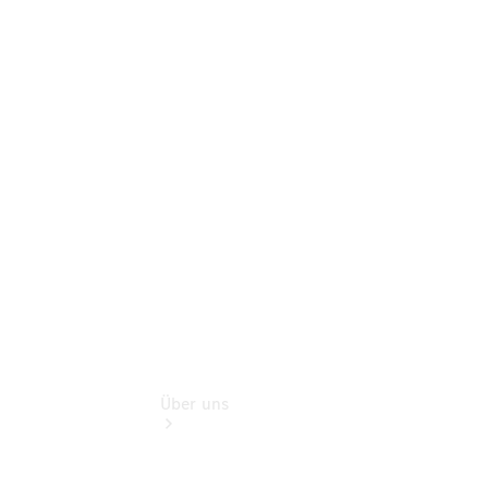
Pannen- &
Schadenhilfe
Service für
Reisemobile
Teile &
Zubehör
Rückrufe &
Umrüstungen
Über uns