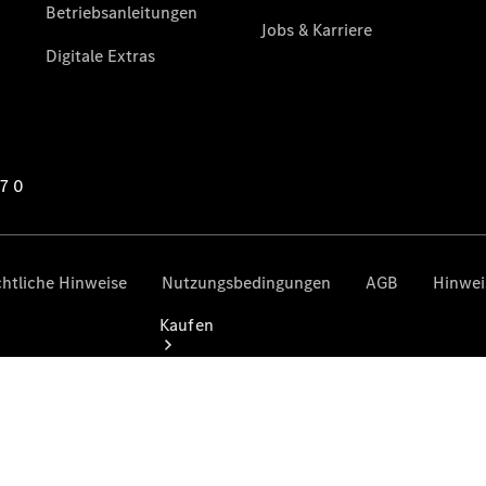
vereinbaren
Servicetermin
vereinbaren
Tel: +49
4221 9757 0
Kaufen