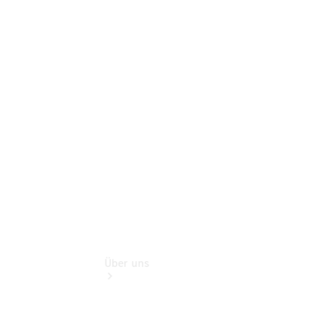
Pannen- &
Schadenhilfe
Service für
Reisemobile
Teile &
Zubehör
Rückrufe &
Umrüstungen
Über uns