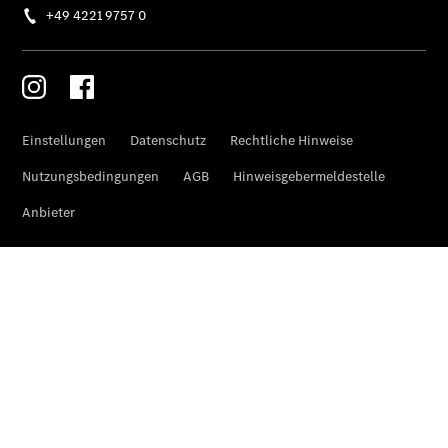
Übersicht
Finanzdienste
Reifen &
Kompletträder
Reifen- und
Komplettradschutz
EU-
Reifenlabel
Transporter-
Service