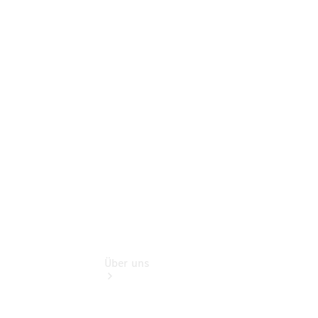
Pannen- &
Schadenhilfe
Service für
Reisemobile
Teile &
Zubehör
Rückrufe &
Umrüstungen
Über uns