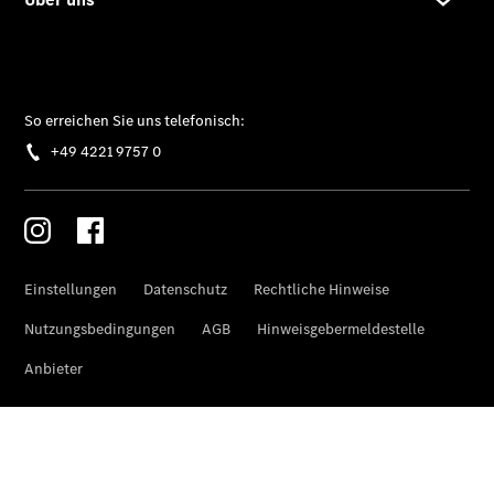
Übersicht
Unfallreparaturen
SmallRepair
Rücknahme
&
Entsorgung
Wartung
Reparatur
Service-
und
Garantie-
Pakete
Fleet
Services
Elektrofahrzeug-
Service